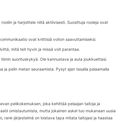
oliin ja harjoittele niitä aktiivisesti. Suosittuja rooleja ovat
kommunikaatio ovat kriittisiä voiton saavuttamiseksi.
vittä, mitä teit hyvin ja missä voit parantaa.
tiimin suorituskykyä. Ole kannustava ja auta joukkuettasi.
lua ja pelin metan seuraamista. Pysyt ajan tasalla pelaamalla
sevan pelikokemuksen, joka kehittää pelaajan taitoja ja
 vaatii omistautumista, mutta jokainen askel tuo mukanaan uusia
, rank-järjestelmä on loistava tapa mitata taitojasi ja haastaa