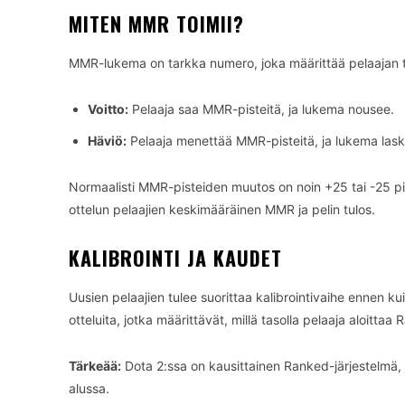
MITEN MMR TOIMII?
MMR-lukema on tarkka numero, joka määrittää pelaajan ta
Voitto:
Pelaaja saa MMR-pisteitä, ja lukema nousee.
Häviö:
Pelaaja menettää MMR-pisteitä, ja lukema lask
Normaalisti MMR-pisteiden muutos on noin +25 tai -25 pis
ottelun pelaajien keskimääräinen MMR ja pelin tulos.
KALIBROINTI JA KAUDET
Uusien pelaajien tulee suorittaa kalibrointivaihe ennen ku
otteluita, jotka määrittävät, millä tasolla pelaaja aloittaa 
Tärkeää:
Dota 2:ssa on kausittainen Ranked-järjestelmä, j
alussa.