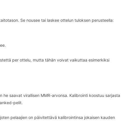
itotason. Se nousee tai laskee ottelun tuloksen perusteella:
ee.
tettä per ottelu, mutta tähän voivat vaikuttaa esimerkiksi
in he saavat virallisen MMR-arvonsa. Kalibrointi koostuu sarjasta
Ranked-pelit.
oten pelaajien on päivitettävä kalibrointinsa jokaisen kauden