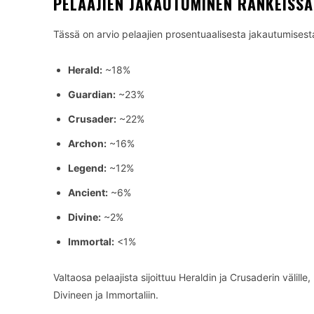
PELAAJIEN JAKAUTUMINEN RANKEISSA
Tässä on arvio pelaajien prosentuaalisesta jakautumisesta
Herald:
~18%
Guardian:
~23%
Crusader:
~22%
Archon:
~16%
Legend:
~12%
Ancient:
~6%
Divine:
~2%
Immortal:
<1%
Valtaosa pelaajista sijoittuu Heraldin ja Crusaderin välill
Divineen ja Immortaliin.