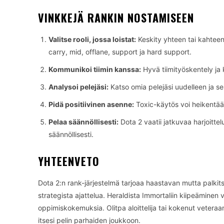
VINKKEJÄ RANKIN NOSTAMISEEN
Valitse rooli, jossa loistat:
Keskity yhteen tai kahteen ro
carry, mid, offlane, support ja hard support.
Kommunikoi tiimin kanssa:
Hyvä tiimityöskentely ja 
Analysoi pelejäsi:
Katso omia pelejäsi uudelleen ja sel
Pidä positiivinen asenne:
Toxic-käytös voi heikentää 
Pelaa säännöllisesti:
Dota 2 vaatii jatkuvaa harjoitte
säännöllisesti.
YHTEENVETO
Dota 2:n rank-järjestelmä tarjoaa haastavan mutta palkit
strategista ajattelua. Heraldista Immortaliin kiipeäminen
oppimiskokemuksia. Olitpa aloittelija tai kokenut veteraani
itsesi pelin parhaiden joukkoon.