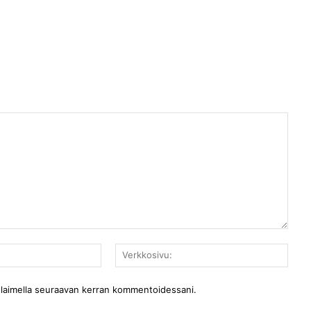
Sähköposti:*
Verkk
selaimella seuraavan kerran kommentoidessani.